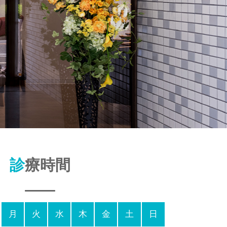
診療時間
月
火
水
木
金
土
日